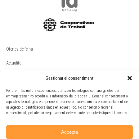
Ofertes de feina
Actualitat
PREMI RAIMON BADIA
Gestionar el consentiment
Intranet
Per oferir les millors experiències, utilitzem tecnologies com ara galetes per
emmagatzemar i/o accedir a la informació del dispositiu. Donar el consentiment a
aquestes tecnologies ens permetrà processar dades com ara el comportament de
Portal Empleat
navegació o identificadors únics en aquest lloc. No consentir o retirar el
consentiment, pot afectar negativament determinades característiques i funcions.
Política de cookies
Accepta