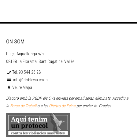
ON SOM
Plaça Aiguallonga s/n
08198 La Floresta. Sant Cugat del Vallès
Tel.
93 544 26 28
info@doblevia.coop
Veure Mapa
D’acord amb la RGDP els CVs enviats per email seran eliminats. Accediu a
la
Borsa de Treball
o a les
Ofertes de Feina
per enviar
-lo. Gràcies