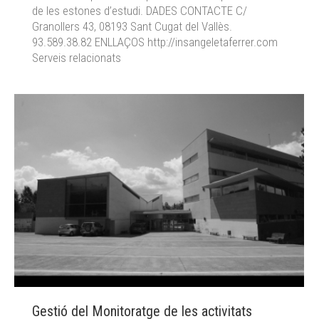
de les estones d’estudi. DADES CONTACTE C/
Granollers 43, 08193 Sant Cugat del Vallès.
93.589.38.82 ENLLAÇOS http://insangeletaferrer.com
Serveis relacionats
Gestió del Monitoratge de les activitats