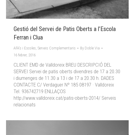
Gestió del Servei de Patis Oberts a l’Escola
Ferran i Clua
AFA's i Escoles
,
Serveis Complementaris
By
Doble Via
16 febrer, 2016
CLIENT EMD de Valldoreix BREU DESCRIPCIÓ DEL
SERVEI Servei de patis oberts divendres de 17 a 20.30
i diumenges de 11.30 a 13 i de 17 a 20.30 h. DADES
CONTACTE C/ Verdaguer Nº 185 08197 · Valldoreix
Tel. 936742719 ENLLAÇOS
http://www.valldoreix.cat/patis-oberts-2014/ Serveis
relacionats