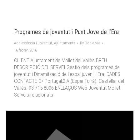
Programes de joventut i Punt Jove de l’Era
Adolescència i Joventut
,
Ajuntaments
By
Doble Via
16 febrer, 2016
CLIENT Ajuntament de Mollet del Vallès BREU
DESCRIPCIÓ DEL SERVEI Gestió dels programes de
joventut i Dinamització de l’espai juvenil l’Era. DADES
CONTACTE C/ Portugal,2 A (Espai Tolrà). Castellar del
Vallès. 93 715 8006 ENLLAÇOS Web Joventut Mollet
Serveis relacionats