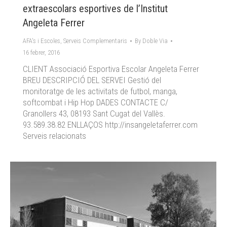
extraescolars esportives de l’Institut
Angeleta Ferrer
AFA's i Escoles
,
Serveis Complementaris
By
Doble Via
16 febrer, 2016
CLIENT Associació Esportiva Escolar Angeleta Ferrer
BREU DESCRIPCIÓ DEL SERVEI Gestió del
monitoratge de les activitats de futbol, manga,
softcombat i Hip Hop DADES CONTACTE C/
Granollers 43, 08193 Sant Cugat del Vallès.
93.589.38.82 ENLLAÇOS http://insangeletaferrer.com
Serveis relacionats