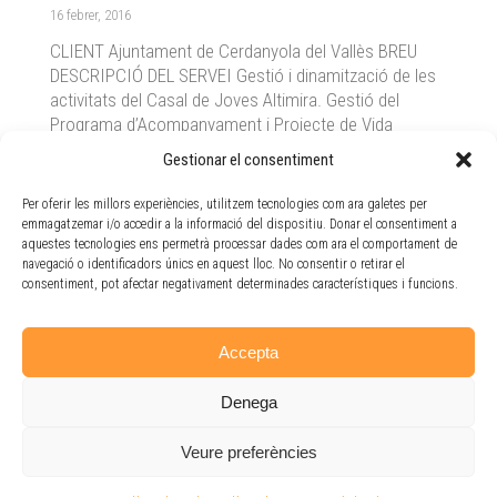
16 febrer, 2016
CLIENT Ajuntament de Cerdanyola del Vallès BREU
DESCRIPCIÓ DEL SERVEI Gestió i dinamització de les
activitats del Casal de Joves Altimira. Gestió del
Programa d’Acompanyament i Projecte de Vida
adreçats a joves del municipi. DADES CONTACTE
Gestionar el consentiment
Passeig del Pont, 46. Cerdanyola del Vallès 935 80 58
69 ENLLAÇOS Web Ajuntament de Cerdanyola Serveis
Per oferir les millors experiències, utilitzem tecnologies com ara galetes per
relacionats
emmagatzemar i/o accedir a la informació del dispositiu. Donar el consentiment a
aquestes tecnologies ens permetrà processar dades com ara el comportament de
navegació o identificadors únics en aquest lloc. No consentir o retirar el
consentiment, pot afectar negativament determinades característiques i funcions.
1
2
→
Accepta
Denega
Veure preferències
Avís legal
-
Política de privacitat
- P
olítica de cookies
- Doble Via Cooperativa