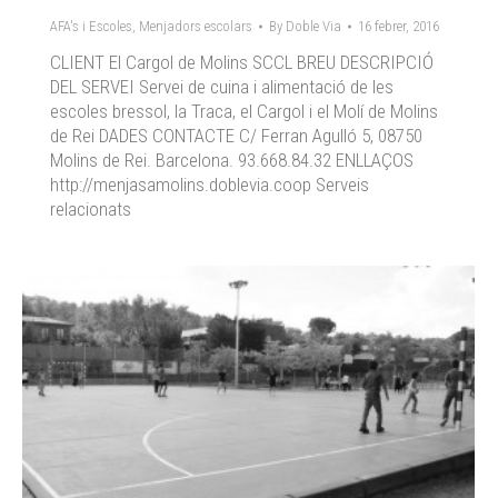
AFA's i Escoles
,
Menjadors escolars
By
Doble Via
16 febrer, 2016
CLIENT El Cargol de Molins SCCL BREU DESCRIPCIÓ
DEL SERVEI Servei de cuina i alimentació de les
escoles bressol, la Traca, el Cargol i el Molí de Molins
de Rei DADES CONTACTE C/ Ferran Agulló 5, 08750
Molins de Rei. Barcelona. 93.668.84.32 ENLLAÇOS
http://menjasamolins.doblevia.coop Serveis
relacionats