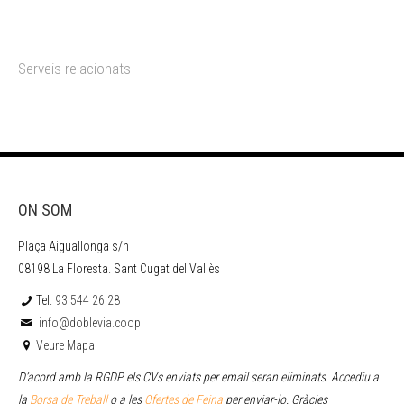
Serveis relacionats
ON SOM
Plaça Aiguallonga s/n
08198 La Floresta. Sant Cugat del Vallès
Tel.
93 544 26 28
info@doblevia.coop
Veure Mapa
D’acord amb la RGDP els CVs enviats per email seran eliminats. Accediu a
la
Borsa de Treball
o a les
Ofertes de Feina
per enviar
-lo. Gràcies