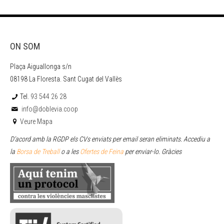
ON SOM
Plaça Aiguallonga s/n
08198 La Floresta. Sant Cugat del Vallès
Tel.
93 544 26 28
info@doblevia.coop
Veure Mapa
D’acord amb la RGDP els CVs enviats per email seran eliminats. Accediu a
la
Borsa de Treball
o a les
Ofertes de Feina
per enviar
-lo. Gràcies