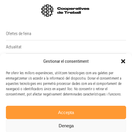
Ofertes de feina
Actualitat
PREMI RAIMON BADIA
Gestionar el consentiment
Per oferir les millors experiències, utilitzem tecnologies com ara galetes per
Intranet
emmagatzemar i/o accedir a la informació del dispositiu. Donar el consentiment a
aquestes tecnologies ens permetrà processar dades com ara el comportament de
Portal Empleat
navegació o identificadors únics en aquest lloc. No consentir o retirar el
consentiment, pot afectar negativament determinades característiques i funcions.
Política de cookies
Accepta
Denega