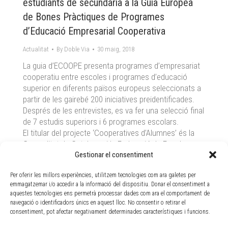
estudiants de secundaria a la Guia Europea
de Bones Pràctiques de Programes
d’Educació Empresarial Cooperativa
Actualitat
By
Doble Via
30 maig, 2018
La guia d’ECOOPE presenta programes d’empresariat
cooperatiu entre escoles i programes d’educació
superior en diferents països europeus seleccionats a
partir de les gairebé 200 iniciatives preidentificades.
Després de les entrevistes, es va fer una selecció final
de 7 estudis superiors i 6 programes escolars.
El titular del projecte ‘Cooperatives d’Alumnes’ és la
Generalitat de Catalunya i la Federació de Escoles
Cooperatives de Catalunya (que consta de 40 escoles
Gestionar el consentiment
cooperatives) i Doble Via en som l’organització que
Per oferir les millors experiències, utilitzem tecnologies com ara galetes per
gestiona el programa, fa la visita a les escoles i la
emmagatzemar i/o accedir a la informació del dispositiu. Donar el consentiment a
formació a professors i alumnes. El finançament
aquestes tecnologies ens permetrà processar dades com ara el comportament de
prové de la Generalitat i forma part del programa
navegació o identificadors únics en aquest lloc. No consentir o retirar el
Aracoop que vol promoure cooperatives de manera
consentiment, pot afectar negativament determinades característiques i funcions.
més àmplia.