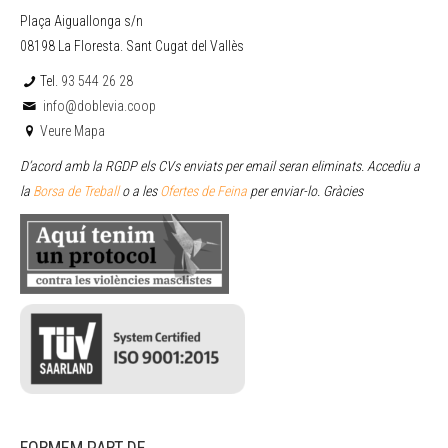
Plaça Aiguallonga s/n
08198 La Floresta. Sant Cugat del Vallès
Tel.
93 544 26 28
info@doblevia.coop
Veure Mapa
D’acord amb la RGDP els CVs enviats per email seran eliminats. Accediu a
la
Borsa de Treball
o a les
Ofertes de Feina
per enviar
-lo. Gràcies
FORMEM PART DE