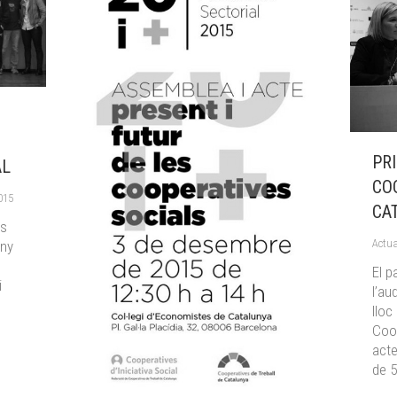
PR
AL
CO
015
CA
es
Actua
any
El p
i
l’au
lloc
Coop
acte
de 