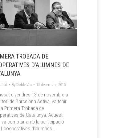
IMERA TROBADA DE
OPERATIVES D’ALUMNES DE
TALUNYA
litat
By
Doble Via
15 desembre, 2015
assat divendres 13 de novembre a
ditori de Barcelona Activa, va tenir
 la Primera Trobada de
eratives de Catalunya. Aquest
 va comptar amb la participació
51 cooperatives d’alumnes…