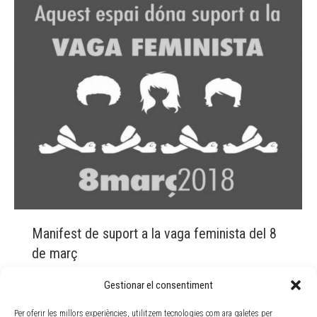
Manifest de suport a la vaga feminista del 8
de març
Actualitat
By
Doble Via
7 març, 2018
Gestionar el consentiment
Com a cooperativa d’iniciativa social que ofereix
Per oferir les millors experiències, utilitzem tecnologies com ara galetes per