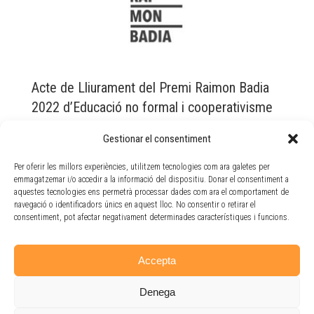
Acte de Lliurament del Premi Raimon Badia
2022 d’Educació no formal i cooperativisme
Actualitat
,
Premi Raimon Badia
By
Doble Via
9 juny, 2022
Gestionar el consentiment
ACTE DE LLIURAMENT DEL PREMI RAIMON BADIA
Per oferir les millors experiències, utilitzem tecnologies com ara galetes per
2022 D’EDUCACIÓ NO FORMAL I COOPERATIVISME 16
emmagatzemar i/o accedir a la informació del dispositiu. Donar el consentiment a
de juny a les 17 hores, Claustre del Monestir de Sant
aquestes tecnologies ens permetrà processar dades com ara el comportament de
Cugat El proper dijous 16 de juny a les 17 hores, en
navegació o identificadors únics en aquest lloc. No consentir o retirar el
el Claustre del Monestir de Sant Cugat , tindrà lloc
consentiment, pot afectar negativament determinades característiques i funcions.
l’acte de lliurament del la tercera edició del…
Accepta
Denega