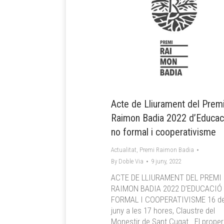
Acte de Lliurament del Prem
Raimon Badia 2022 d’Educac
no formal i cooperativisme
Actualitat
,
Premi Raimon Badia
By
Doble Via
9 juny, 2022
ACTE DE LLIURAMENT DEL PREMI
RAIMON BADIA 2022 D’EDUCACIÓ
FORMAL I COOPERATIVISME 16 d
juny a les 17 hores, Claustre del
Monestir de Sant Cugat El proper