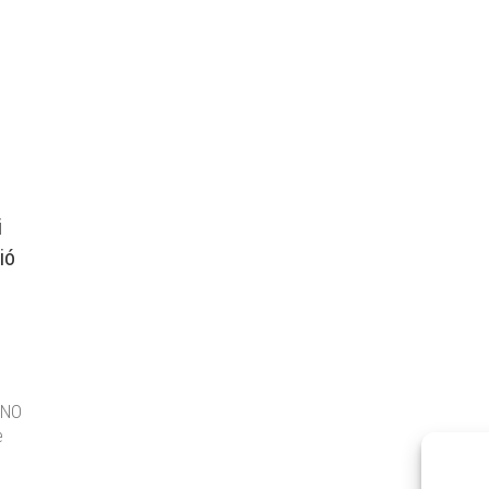
i
ió
 NO
e