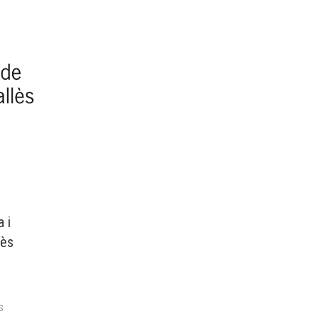
 i
lès
s