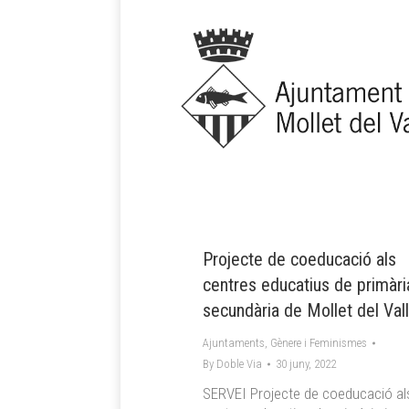
Projecte de coeducació als
centres educatius de primària
secundària de Mollet del Val
Ajuntaments
,
Gènere i Feminismes
By
Doble Via
30 juny, 2022
SERVEI Projecte de coeducació al