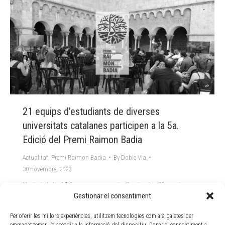
21 equips d’estudiants de diverses
universitats catalanes participen a la 5a.
Edició del Premi Raimon Badia
Actualitat
,
Premi Raimon Badia
By
Doble Via
30 novembre, 2023
Un total de 104 persones, estudiants de diferents
universitats catalanes i organitzades en 21 equips de
Gestionar el consentiment
treball, participaran finalment en la 5a convocatòria
Per oferir les millors experiències, utilitzem tecnologies com ara galetes per
del premi Raimon Badia d’Educació no Formal i