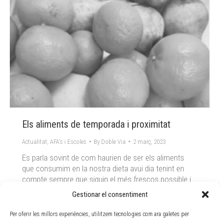
Els aliments de temporada i proximitat
Actualitat
,
AFA's i Escoles
By
Doble Via
2 març, 2023
Es parla sovint de com haurien de ser els aliments
que consumim en la nostra dieta avui dia tenint en
compte sempre que siguin el més frescos possible i
que siguin aliments de temporada i de proximitat.
Gestionar el consentiment
Però per què són tan importants aquestes dues
característiques? Aliments de temporada S’ha arribat
Per oferir les millors experiències, utilitzem tecnologies com ara galetes per