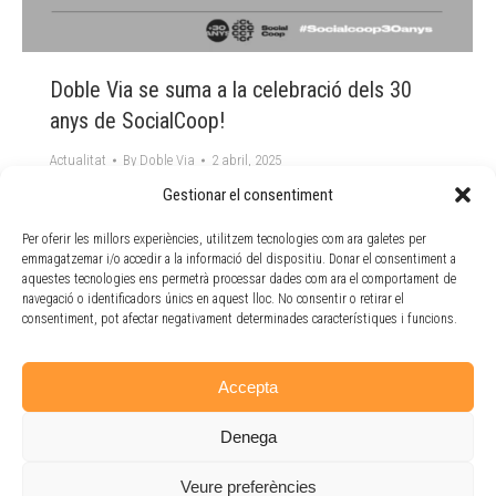
Doble Via se suma a la celebració dels 30
anys de SocialCoop!
Actualitat
By
Doble Via
2 abril, 2025
Gestionar el consentiment
Aquest 2025, la Sectorial d’Iniciativa Social de la
Federació de Cooperatives de Treball de Catalunya
Per oferir les millors experiències, utilitzem tecnologies com ara galetes per
compleix 30 anys i des de Doble Via volem ser part
emmagatzemar i/o accedir a la informació del dispositiu. Donar el consentiment a
d’aquesta celebració. Durant tres dècades,
aquestes tecnologies ens permetrà processar dades com ara el comportament de
SocialCoop ha treballat per posar al centre les
navegació o identificadors únics en aquest lloc. No consentir o retirar el
persones i els seus drets, enfortint el cooperativisme
consentiment, pot afectar negativament determinades característiques i funcions.
social i donant suport a les entitats que…
Accepta
Denega
Veure preferències