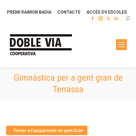
PREMI RAIMON BADIA
CONTACTE
ACCÉS DV ESCOLES
Facebook
Instagram
X
Linkedin
SEAR
page
page
page
page
opens
opens
opens
opens
in
in
in
in
new
new
new
new
window
window
window
window
Gimnàstica per a gent gran de
Terrassa
Tornar a Equipaments de gent Gran