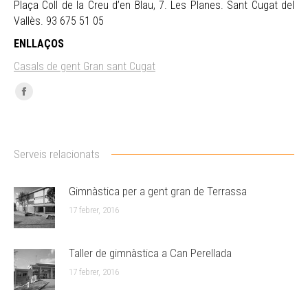
Plaça Coll de la Creu d’en Blau, 7. Les Planes. Sant Cugat del
Vallès. 93 675 51 05
ENLLAÇOS
Casals de gent Gran sant Cugat
Facebook
page
opens
in
Serveis relacionats
new
window
Gimnàstica per a gent gran de Terrassa
17 febrer, 2016
Taller de gimnàstica a Can Perellada
17 febrer, 2016