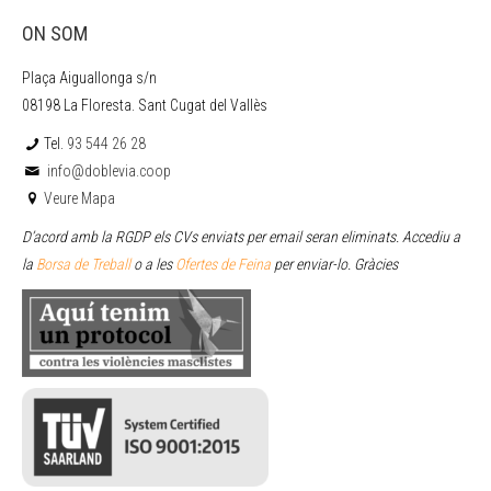
ON SOM
Plaça Aiguallonga s/n
08198 La Floresta. Sant Cugat del Vallès
Tel.
93 544 26 28
info@doblevia.coop
Veure Mapa
D’acord amb la RGDP els CVs enviats per email seran eliminats. Accediu a
la
Borsa de Treball
o a les
Ofertes de Feina
per enviar
-lo. Gràcies