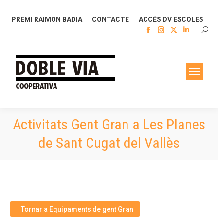
PREMI RAIMON BADIA
CONTACTE
ACCÉS DV ESCOLES
Facebook
Instagram
X
Linkedin
SEAR
page
page
page
page
opens
opens
opens
opens
in
in
in
in
new
new
new
new
window
window
window
window
Activitats Gent Gran a Les Planes
de Sant Cugat del Vallès
Tornar a Equipaments de gent Gran