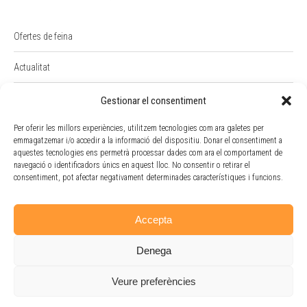
Ofertes de feina
Actualitat
PREMI RAIMON BADIA
Gestionar el consentiment
Intranet
Per oferir les millors experiències, utilitzem tecnologies com ara galetes per
emmagatzemar i/o accedir a la informació del dispositiu. Donar el consentiment a
aquestes tecnologies ens permetrà processar dades com ara el comportament de
Portal Empleat
navegació o identificadors únics en aquest lloc. No consentir o retirar el
consentiment, pot afectar negativament determinades característiques i funcions.
Política de cookies
Accepta
Denega
Veure preferències
Avís legal
-
Política de privacitat
- P
olítica de cookies
- Doble Via Cooperativa