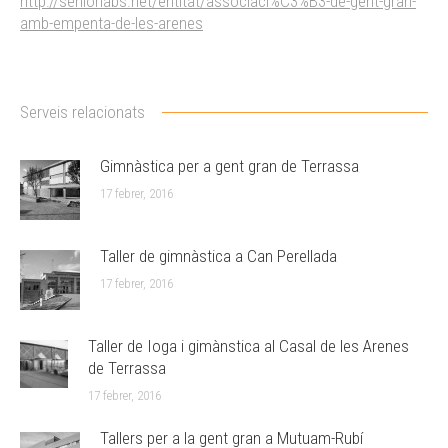
http://seniorlabs.net/entitat/associaci%C3%B3-de-gent-gran-
amb-empenta-de-les-arenes
Serveis relacionats
Gimnàstica per a gent gran de Terrassa
17 febrer, 2016
Taller de gimnàstica a Can Perellada
17 febrer, 2016
Taller de Ioga i gimànstica al Casal de les Arenes
de Terrassa
17 febrer, 2016
Tallers per a la gent gran a Mutuam-Rubí