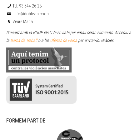
Tel.
93 544 26 28
info@doblevia.coop
Veure Mapa
D’acord amb la RGDP els CVs enviats per email seran eliminats. Accediu a
la
Borsa de Treball
o a les
Ofertes de Feina
per enviar
-lo. Gràcies
FORMEM PART DE