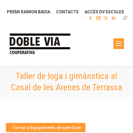
PREMI RAIMON BADIA
CONTACTE
ACCÉS DV ESCOLES
Facebook
Instagram
X
Linkedin
SEAR
page
page
page
page
opens
opens
opens
opens
in
in
in
in
new
new
new
new
window
window
window
window
Taller de Ioga i gimànstica al
Casal de les Arenes de Terrassa
Tornar a Equipaments de gent Gran