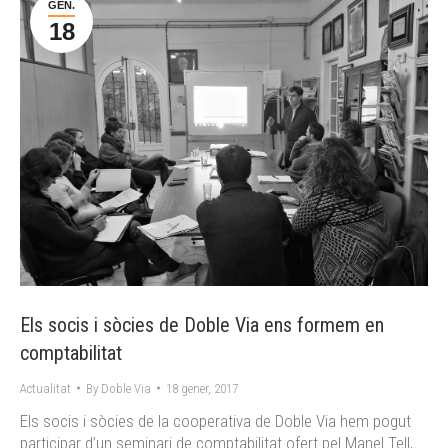
GEN.
18
Els socis i sòcies de Doble Via ens formem en
comptabilitat
Actualitat
By
Doble Via
18 gener, 2017
Els socis i sòcies de la cooperativa de Doble Via hem pogut
participar d’un seminari de comptabilitat ofert pel Manel Tell,