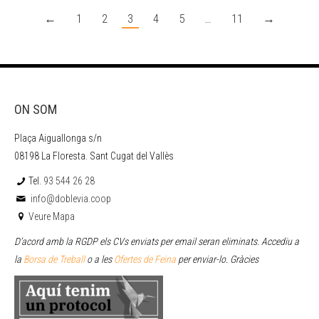
←
1
2
3
4
5
…
11
→
ON SOM
Plaça Aiguallonga s/n
08198 La Floresta. Sant Cugat del Vallès
Tel.
93 544 26 28
info@doblevia.coop
Veure Mapa
D’acord amb la RGDP els CVs enviats per email seran eliminats. Accediu a
la
Borsa de Treball
o a les
Ofertes de Feina
per enviar
-lo. Gràcies