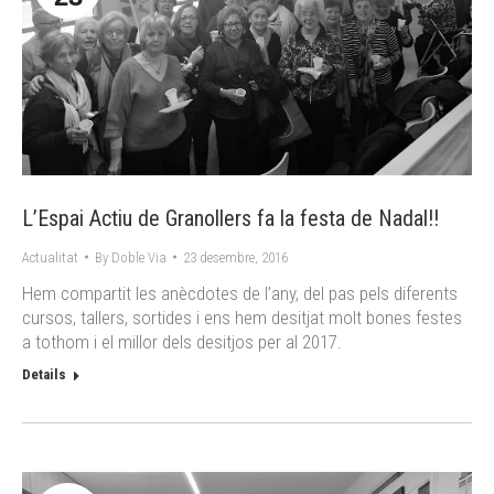
L’Espai Actiu de Granollers fa la festa de Nadal!!
Actualitat
By
Doble Via
23 desembre, 2016
Hem compartit les anècdotes de l’any, del pas pels diferents
cursos, tallers, sortides i ens hem desitjat molt bones festes
a tothom i el millor dels desitjos per al 2017.
Details