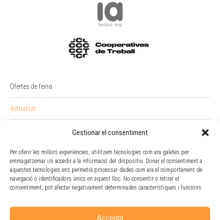
Ofertes de feina
Actualitat
PREMI RAIMON BADIA
Gestionar el consentiment
Intranet
Per oferir les millors experiències, utilitzem tecnologies com ara galetes per
emmagatzemar i/o accedir a la informació del dispositiu. Donar el consentiment a
aquestes tecnologies ens permetrà processar dades com ara el comportament de
Portal Empleat
navegació o identificadors únics en aquest lloc. No consentir o retirar el
consentiment, pot afectar negativament determinades característiques i funcions.
Política de cookies
Accepta