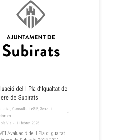
luació del I Pla d’Igualtat de
ere de Subirats
 social
,
Consultoria-GiF
,
Gènere i
nismes
ble Via
11 febrer, 2025
EI Avaluació del I Pla d’Igualtat