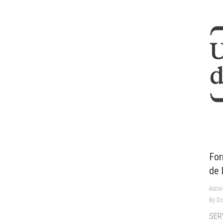
For
de 
Acció
By
Do
SER