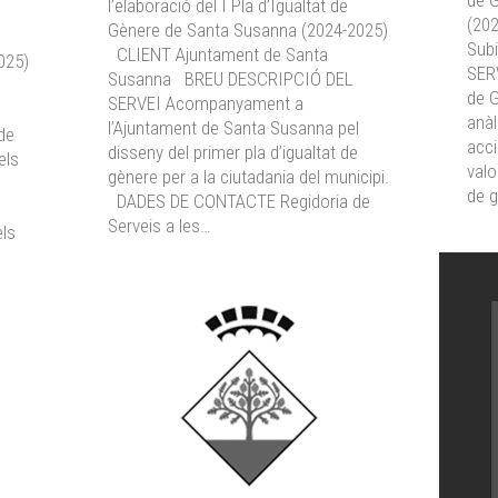
de G
l’elaboració del I Pla d’Igualtat de
(20
Gènere de Santa Susanna (2024-2025)
Sub
CLIENT Ajuntament de Santa
025)
SERV
Susanna BREU DESCRIPCIÓ DEL
de G
SERVEI Acompanyament a
anàl
l’Ajuntament de Santa Susanna pel
de
acci
disseny del primer pla d’igualtat de
els
valo
gènere per a la ciutadania del municipi.
de g
DADES DE CONTACTE Regidoria de
Serveis a les…
els