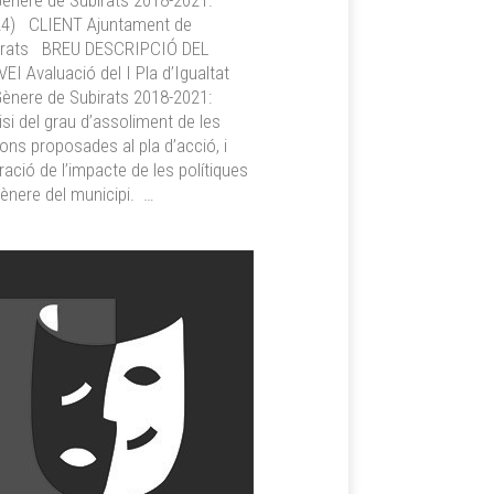
ènere de Subirats 2018-2021.
24) CLIENT Ajuntament de
irats BREU DESCRIPCIÓ DEL
EI Avaluació del I Pla d’Igualtat
ènere de Subirats 2018-2021:
isi del grau d’assoliment de les
ons proposades al pla d’acció, i
ració de l’impacte de les polítiques
ènere del municipi. …