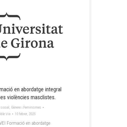
mació en abordatge integral
les violències masclistes.
 social
,
Gènere i Feminismes
ble Via
10 febrer, 2025
VEI Formació en abordatge