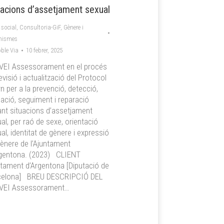
uacions d’assetjament sexual
 social
,
Consultoria-GiF
,
Gènere i
nismes
ble Via
10 febrer, 2025
VEI Assessorament en el procés
evisió i actualització del Protocol
rn per a la prevenció, detecció,
ació, seguiment i reparació
nt situacions d’assetjament
al, per raó de sexe, orientació
al, identitat de gènere i expressió
ènere de l’Ajuntament
rgentona. (2023) CLIENT
tament d’Argentona [Diputació de
celona] BREU DESCRIPCIÓ DEL
VEI Assessorament…