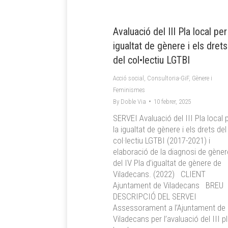
Avaluació del III Pla local per
igualtat de gènere i els drets
del col•lectiu LGTBI
Acció social
,
Consultoria-GiF
,
Gènere i
Feminismes
By
Doble Via
10 febrer, 2025
SERVEI Avaluació del III Pla local 
la igualtat de gènere i els drets del
col·lectiu LGTBI (2017-2021) i
elaboració de la diagnosi de gèner
del IV Pla d’igualtat de gènere de
Viladecans. (2022) CLIENT
Ajuntament de Viladecans BREU
DESCRIPCIÓ DEL SERVEI
Assessorament a l’Ajuntament de
Viladecans per l’avaluació del III p