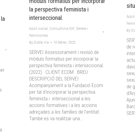
mòduls formatius per incorporar
sit
la perspectiva feminista i
interseccional.
Acció
 la
Femi
Acció social
,
Consultoria-GiF
,
Gènere i
By
Do
Feminismes
SER
By
Doble Via
10 febrer, 2025
de r
SERVEI Assessorament i revisió de
inte
mòduls formatius per incorporar la
actu
perspectiva feminista i interseccional.
dava
per
(2022) CLIENT ECOM BREU
sexu
DESCRIPCIÓ DEL SERVEI
sexu
Acompanyament a la Fundació Ecom
de g
e
per tal d’incorporar la perspectiva
d’A
feminista i interseccional a les
Ajun
accions formatives i a les accions
Bar
adreçades a les famílies de l’entitat.
SER
També es va realitzar una…
la