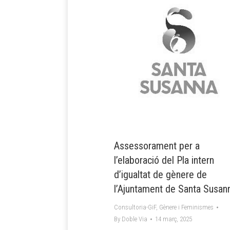
Assessorament per a
l’elaboració del Pla intern
d’igualtat de gènere de
l’Ajuntament de Santa Susan
Consultoria-GiF
,
Gènere i Feminismes
By
Doble Via
14 març, 2025