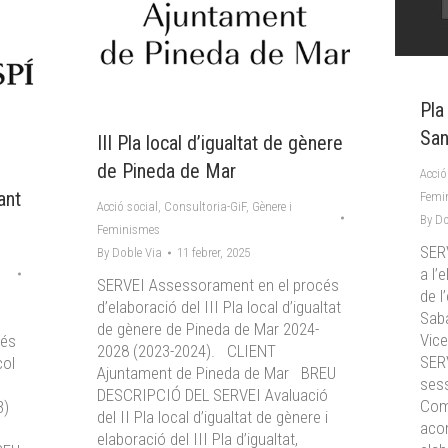
Pla
San
III Pla local d’igualtat de gènere
de Pineda de Mar
Acció
ant
Femi
Acció social
,
Consultoria-GiF
,
Gènere i
By
Do
Feminismes
SER
By
Doble Via
11 febrer, 2025
a l’
SERVEI Assessorament en el procés
de l
d’elaboració del III Pla local d’igualtat
Sab
de gènere de Pineda de Mar 2024-
Vic
cés
2028 (2023-2024). CLIENT
SER
col
Ajuntament de Pineda de Mar BREU
sess
DESCRIPCIÓ DEL SERVEI Avaluació
Comi
23)
del II Pla local d’igualtat de gènere i
aco
elaboració del III Pla d’igualtat,