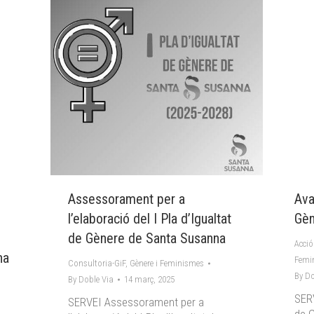
Assessorament per a
Ava
l’elaboració del I Pla d’Igualtat
Gèn
de Gènere de Santa Susanna
Acció
na
Femi
Consultoria-GiF
,
Gènere i Feminismes
By
Do
By
Doble Via
14 març, 2025
SERV
SERVEI Assessorament per a