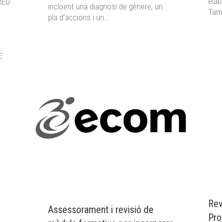
elab
REU
incloent una diagnosi de gènere, un
Tam
pla d’accions i un…
E
Rev
Assessorament i revisió de
Pro