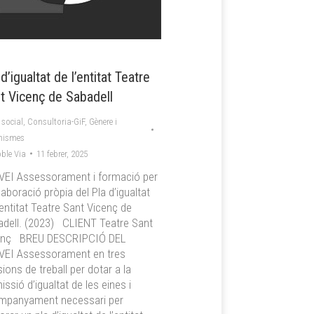
 d’igualtat de l’entitat Teatre
t Vicenç de Sabadell
 social
,
Consultoria-GiF
,
Gènere i
nismes
ble Via
11 febrer, 2025
VEI Assessorament i formació per
elaboració pròpia del Pla d’igualtat
’entitat Teatre Sant Vicenç de
adell. (2023) CLIENT Teatre Sant
enç BREU DESCRIPCIÓ DEL
VEI Assessorament en tres
ions de treball per dotar a la
ssió d’igualtat de les eines i
mpanyament necessari per