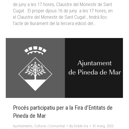
de juny a les 17 hores, Claustre del Monestir de Sant
Cugat El proper dijous 16 de juny a les 17 hores, en
el Claustre del Monestir de Sant Cugat , tindrà lloc
l’acte de lliurament del la tercera edició del…
Procés participatiu per a la Fira d’Entitats de
Pineda de Mar
Ajuntaments
,
Cultura i Comunitat
By
Doble Via
31 maig, 2022