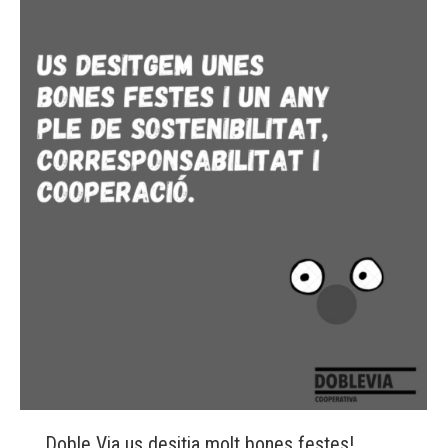
Doble Via us desitja molt bones festes!