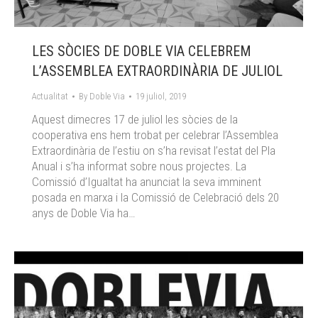
LES SÒCIES DE DOBLE VIA CELEBREM
L’ASSEMBLEA EXTRAORDINÀRIA DE JULIOL
Actualitat
By
Doble Via
19 juliol, 2019
Aquest dimecres 17 de juliol les sòcies de la
cooperativa ens hem trobat per celebrar l’Assemblea
Extraordinària de l’estiu on s’ha revisat l’estat del Pla
Anual i s’ha informat sobre nous projectes. La
Comissió d’Igualtat ha anunciat la seva imminent
posada en marxa i la Comissió de Celebració dels 20
anys de Doble Via ha…