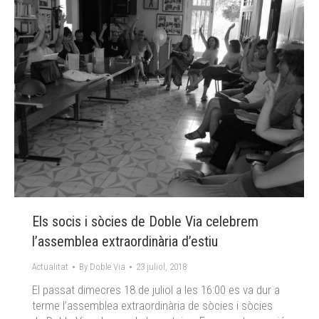
Els socis i sòcies de Doble Via celebrem
l’assemblea extraordinària d’estiu
Actualitat
By
Doble Via
23 juliol, 2018
El passat dimecres 18 de juliol a les 16:00 es va dur a
terme l’assemblea extraordinària de sòcies i sòcies