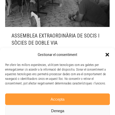
ASSEMBLEA EXTRAORDINÀRIA DE SOCIS I
SÒCIES DE DOBLE VIA
Actualitat
By
Doble Via
21 juliol, 2017
Gestionar el consentiment
Ahir, dijous 20 de juliol vam fer l’assemblea
Per oferir les millors experiències, utilitzem tecnologies com ara galetes per
extraordinària de socis i sòcies de Doble Via
emmagatzemar i/o accedir a la informació del dispositiu. Donar el consentiment a
aprofitant els darrers dies de feina abans de les
aquestes tecnologies ens permetrà processar dades com ara el comportament de
vacances d’estiu. En aquesta, el Consell Rector va
navegació o identificadors únics en aquest lloc. No consentir o retirar el
presentar varies propostes a tractar com la banca
consentiment, pot afectar negativament determinades característiques i funcions.
ètica i el Pla Estratègic 2018-2021.
Accepta
Denega