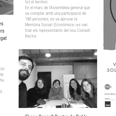
tot el territori.
En el marc de l’Assemblea general que
va comptar amb una participació de
180 persones, es va aprovar la
ès
Memòria Social i Econòmica i es van
ers
triar els representants del nou Consell
Rector.
ugat
ció
de
 ha
ió