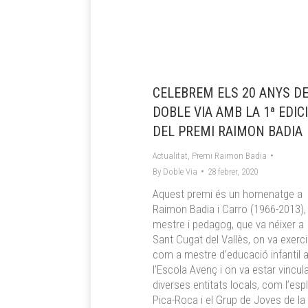
CELEBREM ELS 20 ANYS D
DOBLE VIA AMB LA 1ª EDIC
DEL PREMI RAIMON BADIA
Actualitat
,
Premi Raimon Badia
By
Doble Via
28 febrer, 2020
Aquest premi és un homenatge a
Raimon Badia i Carro (1966-2013),
mestre i pedagog, que va néixer a
Sant Cugat del Vallès, on va exerci
com a mestre d’educació infantil 
l’Escola Avenç i on va estar vincul
diverses entitats locals, com l’espl
Pica-Roca i el Grup de Joves de la