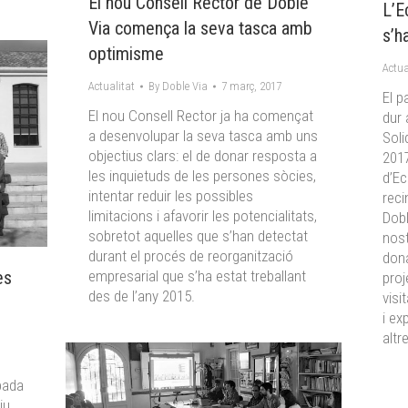
El nou Consell Rector de Doble
L’E
Via comença la seva tasca amb
s’h
optimisme
Actua
Actualitat
By
Doble Via
7 març, 2017
El p
El nou Consell Rector ja ha començat
dur 
a desenvolupar la seva tasca amb uns
Soli
objectius clars: el de donar resposta a
2017
les inquietuds de les persones sòcies,
d’Ec
intentar reduir les possibles
reci
limitacions i afavorir les potencialitats,
Dobl
sobretot aquelles que s’han detectat
nost
durant el procés de reorganització
dona
ès
empresarial que s’ha estat treballant
proj
des de l’any 2015.
visi
i ex
altr
bada
iu