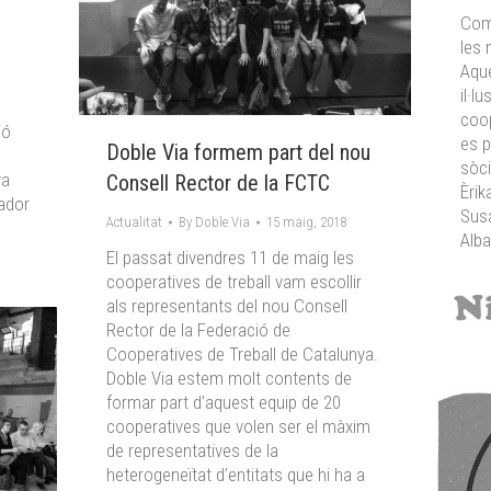
Com
les 
Aqu
il·l
coop
ió
es p
Doble Via formem part del nou
sòci
va
Consell Rector de la FCTC
Èrik
dador
Susa
Actualitat
By
Doble Via
15 maig, 2018
Alba
El passat divendres 11 de maig les
cooperatives de treball vam escollir
als representants del nou Consell
Rector de la Federació de
Cooperatives de Treball de Catalunya.
Doble Via estem molt contents de
formar part d’aquest equip de 20
cooperatives que volen ser el màxim
de representatives de la
heterogeneïtat d’entitats que hi ha a