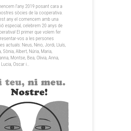
encem l’any 2019 posant cara a
nostres sòcies de la cooperativa.
est any el comencem amb una
usió especial, celebrem 20 anys de
erativa! El primer que volem fer
resentar-vos a les persones
es actuals: Neus, Nino, Jordi, Lluís,
a, Sònia, Albert, Núria, Maria,
nna, Montse, Bea, Olivia, Anna,
 Lucia, Oscar i…