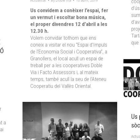
Actualitat
By
Doble Via
10 abril, 2019
coop
d’ús
Us convidem a conèixer l’espai, fer
sum
un vermut i escoltar bona música,
d’av
el proper divendres 12 d’abril a les
proj
12.30 h.
Tart
Volem convidar tothom que ens
E
que 
coneix a visitar el nou “Espai d’Impuls
IÓ
de l’Economia Social i Cooperativa”, a
Granollers, el local acull un espai de
treball per a les cooperatives Doble
Via i Facto Assessors i, al mateix
temps, també acull la seu de l’Ateneu
Cooperatiu del Vallès Oriental.
r
a
Us 
at a
sòc
ai
Actua