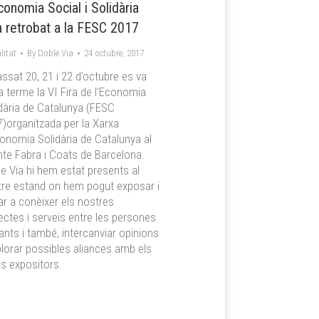
conomia Social i Solidària
a retrobat a la FESC 2017
litat
By
Doble Via
24 octubre, 2017
assat 20, 21 i 22 d’octubre es va
a terme la VI Fira de l’Economia
dària de Catalunya (FESC
)organitzada per la Xarxa
onomia Solidària de Catalunya al
nte Fabra i Coats de Barcelona.
e Via hi hem estat presents al
re estand on hem pogut exposar i
r a conèixer els nostres
ectes i serveis entre les persones
tants i també, intercanviar opinions
plorar possibles aliances amb els
es expositors.