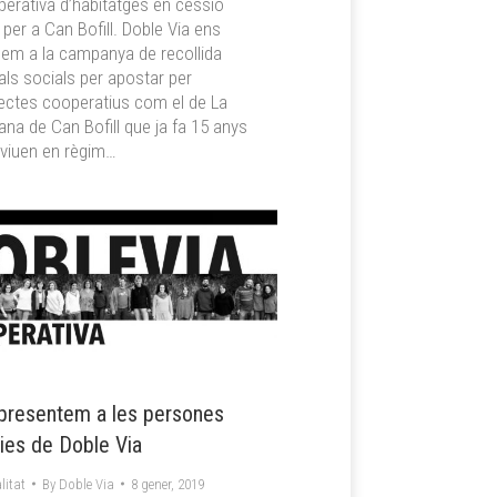
erativa d’habitatges en cessió
 per a Can Bofill. Doble Via ens
em a la campanya de recollida
als socials per apostar per
ectes cooperatius com el de La
ana de Can Bofill que ja fa 15 anys
viuen en règim…
presentem a les persones
ies de Doble Via
litat
By
Doble Via
8 gener, 2019