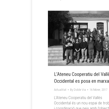
L’Ateneu Cooperatiu del Vall
Occidental es posa en marxa
Actualitat
By
Doble Via
16 febrer, 2017
L’Ateneu Cooperatiu del Vallès
Occidental és un nou espai de tro
i coordinació que neix amb l’object