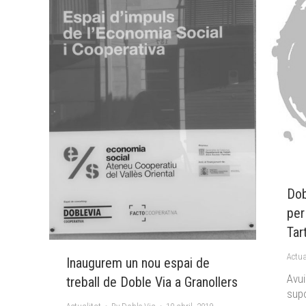
Dob
per
Tar
Actua
Inaugurem un nou espai de
Avui
treball de Doble Via a Granollers
supo