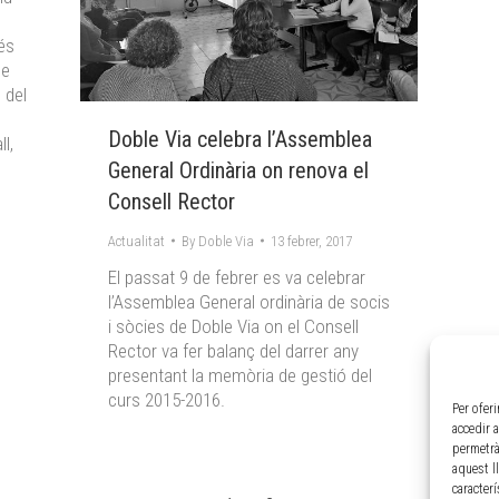
 és
ue
 del
Doble Via celebra l’Assemblea
l,
General Ordinària on renova el
Consell Rector
Actualitat
By
Doble Via
13 febrer, 2017
El passat 9 de febrer es va celebrar
l’Assemblea General ordinària de socis
i sòcies de Doble Via on el Consell
Rector va fer balanç del darrer any
presentant la memòria de gestió del
curs 2015-2016.
Per ofer
accedir 
permetrà
aquest l
caracter