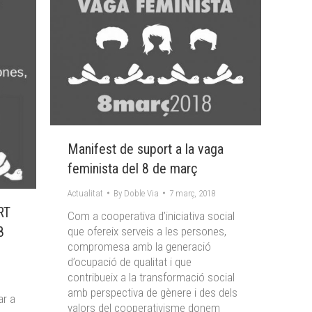
Manifest de suport a la vaga
feminista del 8 de març
Actualitat
By
Doble Via
7 març, 2018
RT
Com a cooperativa d’iniciativa social
8
que ofereix serveis a les persones,
compromesa amb la generació
d’ocupació de qualitat i que
contribueix a la transformació social
amb perspectiva de gènere i des dels
ar a
valors del cooperativisme donem