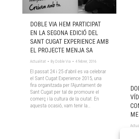
DOBLE VIA HEM PARTICIPAT
EN LA SEGONA EDICIÓ DEL
SANT CUGAT EXPERIENCE AMB
EL PROJECTE MENJA SA
Actualitat
By
Doble Via
4 febrer, 2016
El passat 24 i 25 d’abril es va celebrar
el Sant Cugat Experience 2015, una
fira organitzada per l’Ajuntament de
DO
Sant Cugat per tal de promoure el
VÍ
comerç i la cultura de la ciutat. En
CO
aquesta ocasió, vam tenir la…
ME
Actua
Amb