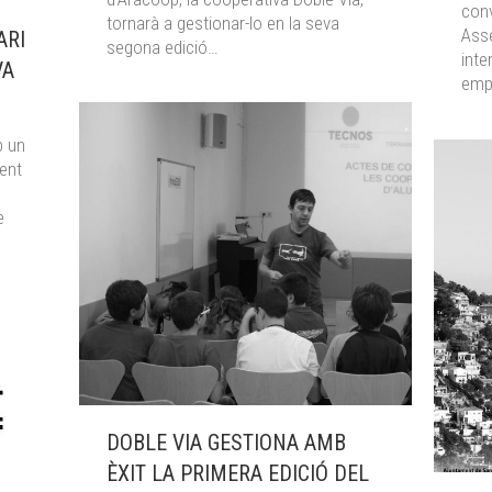
conv
tornarà a gestionar-lo en la seva
Asse
ARI
segona edició…
inte
VA
emp
b un
fent
e
DOBLE VIA GESTIONA AMB
ÈXIT LA PRIMERA EDICIÓ DEL