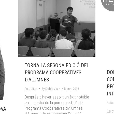
TORNA LA SEGONA EDICIÓ DEL
DOB
PROGRAMA COOPERATIVES
CO
D’ALUMNES
RE
Actualitat
By
Doble Via
4 febrer, 2016
IN
Després d’haver assolit un èxit notable
en la gestió de la primera edició del
Actua
Programa Cooperatives d’Alumnes
OVA
La c
d’Aracoop, la cooperativa Doble Via,