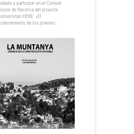
idada a participar en el Consell
ssor de Recerca del projecte
runiversitari HEBE. «El
oderamiento de los jóvenes: …