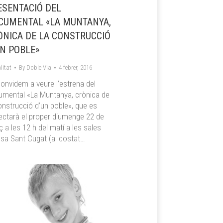
ESENTACIÓ DEL
CUMENTAL «LA MUNTANYA,
ÒNICA DE LA CONSTRUCCIÓ
UN POBLE»
litat
By
Doble Via
4 febrer, 2016
onvidem a veure l’estrena del
umental «La Muntanya, crònica de
onstrucció d’un poble», que es
ectarà el proper diumenge 22 de
 a les 12 h del matí a les sales
sa Sant Cugat (al costat…