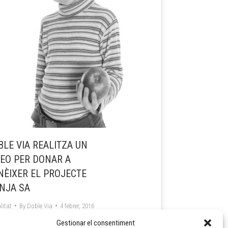
BLE VIA REALITZA UN
DEO PER DONAR A
NÈIXER EL PROJECTE
NJA SA
litat
By
Doble Via
4 febrer, 2016
 els nostres serveis de menjadors
Gestionar el consentiment