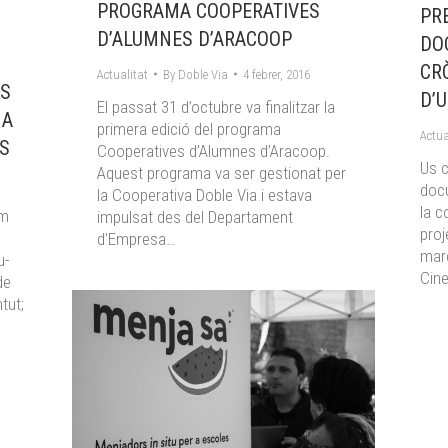
PROGRAMA COOPERATIVES
PR
D’ALUMNES D’ARACOOP
DO
CR
Actualitat
By
Doble Via
4 febrer, 2016
OS
D’
El passat 31 d’octubre va finalitzar la
 A
primera edició del programa
Actua
NS
Cooperatives d’Alumnes d’Aracoop.
Us c
Aquest programa va ser gestionat per
doc
la Cooperativa Doble Via i estava
la c
em
impulsat des del Departament
proj
d’Empresa…
març
u-
Cine
de
tut;