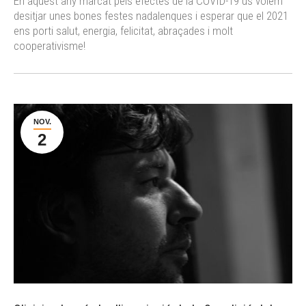
En aquest any marcat pels efectes de la COVID-19 us volem
desitjar unes bones festes nadalenques i esperar que el 2021
ens porti salut, energia, felicitat, abraçades i molt
cooperativisme!
NOV.
2