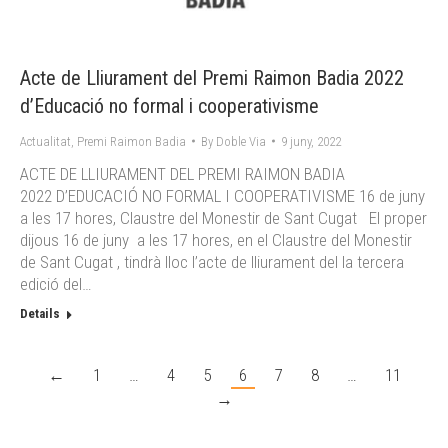
Acte de Lliurament del Premi Raimon Badia 2022
d’Educació no formal i cooperativisme
Actualitat
,
Premi Raimon Badia
By
Doble Via
9 juny, 2022
ACTE DE LLIURAMENT DEL PREMI RAIMON BADIA
2022 D’EDUCACIÓ NO FORMAL I COOPERATIVISME 16 de juny
a les 17 hores, Claustre del Monestir de Sant Cugat El proper
dijous 16 de juny a les 17 hores, en el Claustre del Monestir
de Sant Cugat , tindrà lloc l’acte de lliurament del la tercera
edició del…
Details
←
1
…
4
5
6
7
8
…
11
→