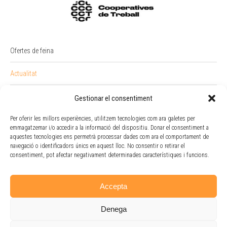
Ofertes de feina
Actualitat
PREMI RAIMON BADIA
Gestionar el consentiment
Per oferir les millors experiències, utilitzem tecnologies com ara galetes per
Intranet
emmagatzemar i/o accedir a la informació del dispositiu. Donar el consentiment a
aquestes tecnologies ens permetrà processar dades com ara el comportament de
Portal Empleat
navegació o identificadors únics en aquest lloc. No consentir o retirar el
consentiment, pot afectar negativament determinades característiques i funcions.
Política de cookies
Accepta
Denega