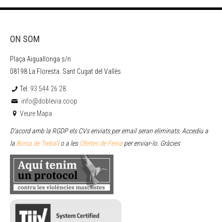
ON SOM
Plaça Aiguallonga s/n
08198 La Floresta. Sant Cugat del Vallès
Tel.
93 544 26 28
info@doblevia.coop
Veure Mapa
D’acord amb la RGDP els CVs enviats per email seran eliminats. Accediu a
la
Borsa de Treball
o a les
Ofertes de Feina
per enviar
-lo. Gràcies