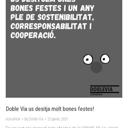
Doble Via us desitja molt bones festes!
Actualitat
By
Doble Via
22 gener, 2021