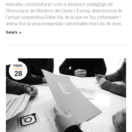
educatiu i sociocultural i com a assessor pedagògic de
l’Associació de Monitors del Lleure L’Esclop, antecessora de
l’actual cooperativa Doble Via, de la que en fou cofundador i
ànima fins la seva inesperada i lamentable mort als 46 anys.
Details
FEBR.
28