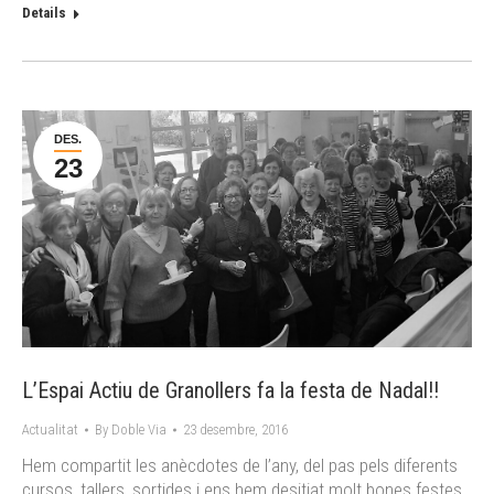
Details
DES.
23
L’Espai Actiu de Granollers fa la festa de Nadal!!
Actualitat
By
Doble Via
23 desembre, 2016
Hem compartit les anècdotes de l’any, del pas pels diferents
cursos, tallers, sortides i ens hem desitjat molt bones festes