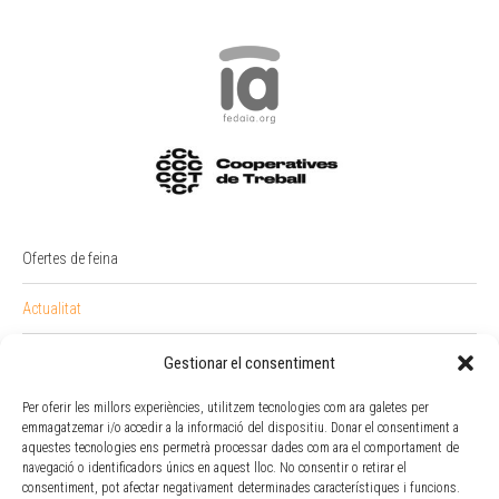
Ofertes de feina
Actualitat
PREMI RAIMON BADIA
Gestionar el consentiment
Per oferir les millors experiències, utilitzem tecnologies com ara galetes per
Intranet
emmagatzemar i/o accedir a la informació del dispositiu. Donar el consentiment a
aquestes tecnologies ens permetrà processar dades com ara el comportament de
Portal Empleat
navegació o identificadors únics en aquest lloc. No consentir o retirar el
consentiment, pot afectar negativament determinades característiques i funcions.