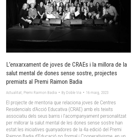
L’enxarxament de joves de CRAEs i la millora de la
salut mental de dones sense sostre, projectes
premiats al Premi Raimon Badia
Actualitat
,
Premi Raimon Badia
By
Doble Via
16 maig, 2023
El projecte de mentoria que relaciona joves de Centres
Residencials d’Acció Educativa (CRAE) amb els teixits
associatiu dels seus barris i l’acompanyament personalitzat
per millorar la salut mental de les dones sense sostre han
estat les iniciatives guanyadores de la 4a edició del Premi
Raimon Badia d’Educació no formal i Cooperativisme, en un