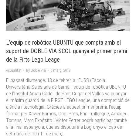
L’equip de robòtica UBUNTU que compta amb el
suport de DOBLE VIA SCCL guanya el primer premi
de la Firts Lego Leage
Actualitat
By
Doble Via
6 març, 2018
El passat diumenge, 18 de febrer, a l’EUSS (Escola
Universitària Salesiana de Sarrià, l’equip de robòtica UBUNTU
de l’Institut Arnau Cadell de Sant Cugat del Vallès va guanyar
el màxim guardó de la FIRST LEGO League, una competició de
ciència i tecnologia. Gràcies a aquest primer premi, l’equip
format per Xavier Ramos, Oriol Pros, Èric Trullenque, Amadeu
Torrens, Marc Expósito i Víctor Ferrer podrà participar també
a la final espanyola, que es disputarà a Logronyo el cap de
setmana del 10 i 11 de març.