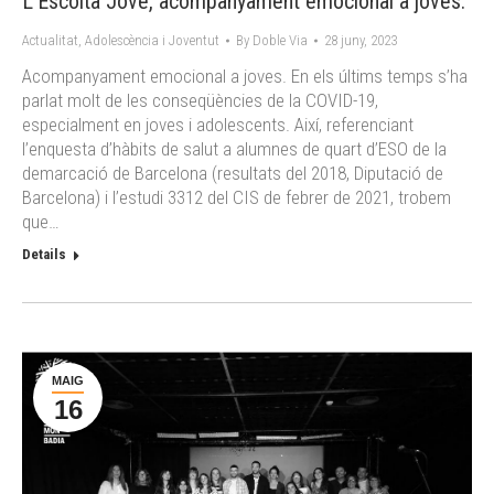
L’Escolta Jove, acompanyament emocional a joves.
Actualitat
,
Adolescència i Joventut
By
Doble Via
28 juny, 2023
Acompanyament emocional a joves. En els últims temps s’ha
parlat molt de les conseqüències de la COVID-19,
especialment en joves i adolescents. Així, referenciant
l’enquesta d’hàbits de salut a alumnes de quart d’ESO de la
demarcació de Barcelona (resultats del 2018, Diputació de
Barcelona) i l’estudi 3312 del CIS de febrer de 2021, trobem
que…
Details
MAIG
16