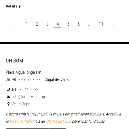
Details
←
1
2
3
4
5
6
…
11
→
ON SOM
Plaça Aiguallonga s/n
08198 La Floresta. Sant Cugat del Vallès
Tel.
93 544 26 28
info@doblevia.coop
Veure Mapa
D’acord amb la RGDP els CVs enviats per email seran eliminats. Accediu a
la
Borsa de Treball
o a les
Ofertes de Feina
per enviar
-lo. Gràcies