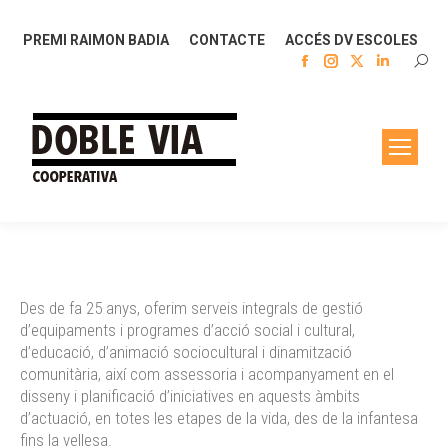
PREMI RAIMON BADIA
CONTACTE
ACCÉS DV ESCOLES
Facebook
Instagram
X
Linkedin
SEAR
page
page
page
page
opens
opens
opens
opens
in
in
in
in
new
new
new
new
window
window
window
window
Des de fa 25 anys, oferim serveis integrals de gestió
d’equipaments i programes d’acció social i cultural,
d’educació, d’animació sociocultural i dinamització
comunitària, així com assessoria i acompanyament en el
disseny i planificació d’iniciatives en aquests àmbits
d’actuació, en totes les etapes de la vida, des de la infantesa
fins la vellesa.