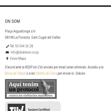
ON SOM
Plaça Aiguallonga s/n
08198 La Floresta. Sant Cugat del Vallès
Tel.
93 544 26 28
info@doblevia.coop
Veure Mapa
D’acord amb la RGDP els CVs enviats per email seran eliminats. Accediu a la
Borsa de Treball
o a les
Ofertes de Feina
per enviar
-lo. Gràcies