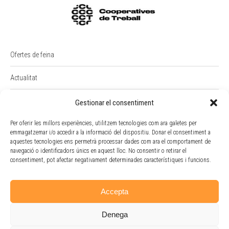
Ofertes de feina
Actualitat
PREMI RAIMON BADIA
Gestionar el consentiment
Intranet
Per oferir les millors experiències, utilitzem tecnologies com ara galetes per
emmagatzemar i/o accedir a la informació del dispositiu. Donar el consentiment a
aquestes tecnologies ens permetrà processar dades com ara el comportament de
Portal Empleat
navegació o identificadors únics en aquest lloc. No consentir o retirar el
consentiment, pot afectar negativament determinades característiques i funcions.
Política de cookies
Accepta
Denega