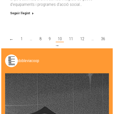
d’equipaments i programes d’acció social…
Seguir llegint
←
1
…
8
9
10
11
12
…
36
→
dobleviacoop