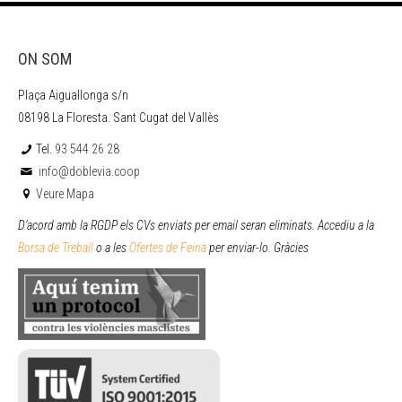
ON SOM
Plaça Aiguallonga s/n
08198 La Floresta. Sant Cugat del Vallès
Tel.
93 544 26 28
info@doblevia.coop
Veure Mapa
D’acord amb la RGDP els CVs enviats per email seran eliminats. Accediu a la
Borsa de Treball
o a les
Ofertes de Feina
per enviar
-lo. Gràcies