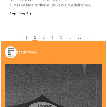
cultura de base territorial i els valors que defineixen…
Seguir llegint
←
1
2
3
4
5
…
36
→
dobleviacoop