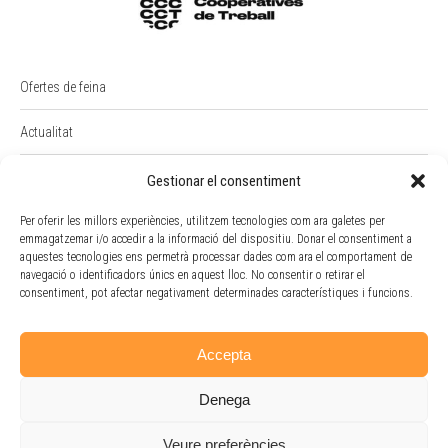
Ofertes de feina
Actualitat
PREMI RAIMON BADIA
Gestionar el consentiment
Intranet
Per oferir les millors experiències, utilitzem tecnologies com ara galetes per
emmagatzemar i/o accedir a la informació del dispositiu. Donar el consentiment a
aquestes tecnologies ens permetrà processar dades com ara el comportament de
Portal Empleat
navegació o identificadors únics en aquest lloc. No consentir o retirar el
consentiment, pot afectar negativament determinades característiques i funcions.
Política de cookies
Accepta
Denega
Veure preferències