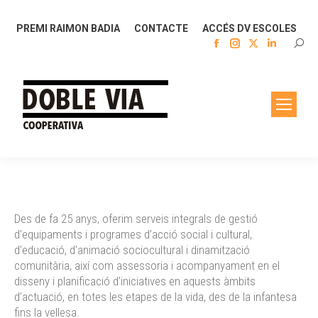
PREMI RAIMON BADIA
CONTACTE
ACCÉS DV ESCOLES
Facebook
Instagram
X
Linkedin
SEAR
page
page
page
page
opens
opens
opens
opens
in
in
in
in
new
new
new
new
window
window
window
window
Des de fa 25 anys, oferim serveis integrals de gestió
d’equipaments i programes d’acció social i cultural,
d’educació, d’animació sociocultural i dinamització
comunitària, així com assessoria i acompanyament en el
disseny i planificació d’iniciatives en aquests àmbits
d’actuació, en totes les etapes de la vida, des de la infantesa
fins la vellesa.