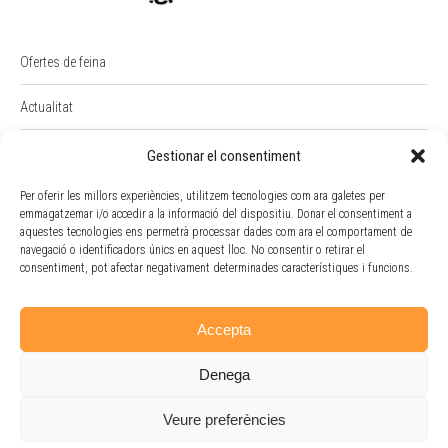
Ofertes de feina
Actualitat
PREMI RAIMON BADIA
Gestionar el consentiment
Per oferir les millors experiències, utilitzem tecnologies com ara galetes per
Intranet
emmagatzemar i/o accedir a la informació del dispositiu. Donar el consentiment a
aquestes tecnologies ens permetrà processar dades com ara el comportament de
Portal Empleat
navegació o identificadors únics en aquest lloc. No consentir o retirar el
consentiment, pot afectar negativament determinades característiques i funcions.
Política de cookies
Accepta
Denega
Veure preferències
Avís legal
-
Política de privacitat
- P
olítica de cookies
- Doble Via Cooperativa