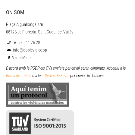
ON SOM
Plaça Aiguallonga s/n
08198 La Floresta. Sant Cugat del Vallès
Tel.
93 544 26 28
info@doblevia.coop
Veure Mapa
D’acord amb la RGDP els CVs enviats per email seran eliminats. Accediu a la
Borsa de Treball
o a les
Ofertes de Feina
per enviar
-lo. Gràcies