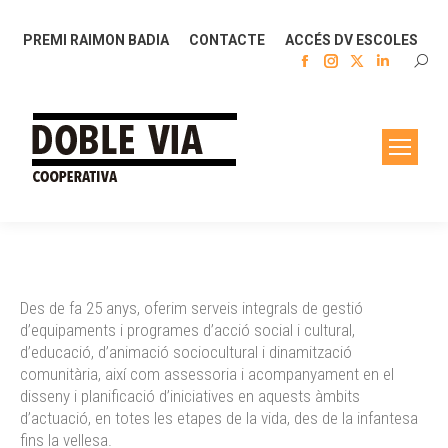
PREMI RAIMON BADIA
CONTACTE
ACCÉS DV ESCOLES
Facebook
Instagram
X
Linkedin
SEAR
page
page
page
page
opens
opens
opens
opens
in
in
in
in
new
new
new
new
window
window
window
window
Des de fa 25 anys, oferim serveis integrals de gestió
d’equipaments i programes d’acció social i cultural,
d’educació, d’animació sociocultural i dinamització
comunitària, així com assessoria i acompanyament en el
disseny i planificació d’iniciatives en aquests àmbits
d’actuació, en totes les etapes de la vida, des de la infantesa
fins la vellesa.