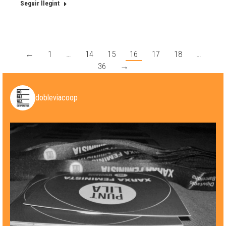
Seguir llegint
←
1
…
14
15
16
17
18
…
36
→
dobleviacoop