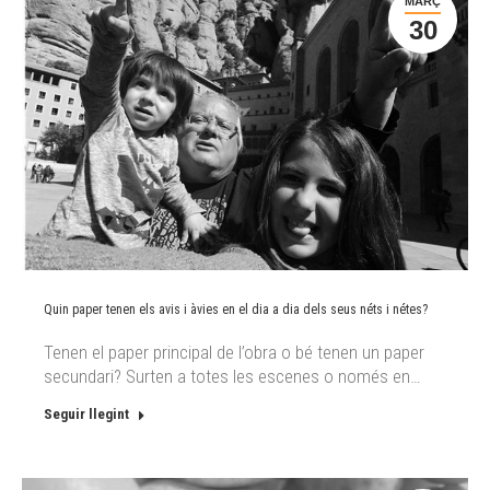
MARÇ
30
Quin paper tenen els avis i àvies en el dia a dia dels seus néts i nétes?
Tenen el paper principal de l’obra o bé tenen un paper
secundari? Surten a totes les escenes o només en…
Seguir llegint