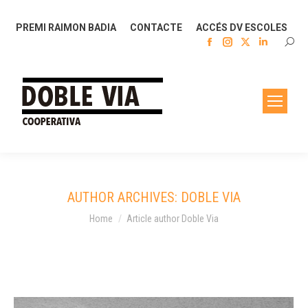
PREMI RAIMON BADIA
CONTACTE
ACCÉS DV ESCOLES
Facebook
Instagram
X
Linkedin
SEAR
page
page
page
page
opens
opens
opens
opens
in
in
in
in
new
new
new
new
window
window
window
window
AUTHOR ARCHIVES:
DOBLE VIA
You are here:
Home
Article author Doble Via