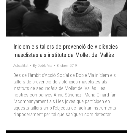
Iniciem els tallers de prevenció de violències
masclistes als instituts de Mollet del Vallès
Actualitat
By
Doble Via
8 febrer, 2019
Des de l’àmbit d’Acció Social de Doble Via iniciem els
tallers de prevenció de violències masclistes als
instituts de secundària de Mollet del Vallès. Les
nostres companyes Anna Sánchez i Maria Ginard fan
l’acompanyament als i les joves que participen en
aquests tallers amb l’objectiu de facilitar instruments
d’apoderament per tal que sàpiguen com detectar…