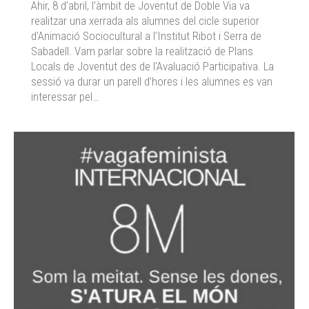
Ahir, 8 d’abril, l’àmbit de Joventut de Doble Via va
realitzar una xerrada als alumnes del cicle superior
d’Animació Sociocultural a l’Institut Ribot i Serra de
Sabadell. Vam parlar sobre la realització de Plans
Locals de Joventut des de l’Avaluació Participativa. La
sessió va durar un parell d’hores i les alumnes es van
interessar pel…