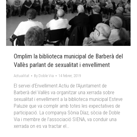
Omplim la biblioteca municipal de Barberà del
Vallès parlant de sexualitat i envelliment
Actualitat
By
Doble Via
14 febrer, 2019
El servei d’Envelliment Actiu de l’Ajuntament de
Barberà del Vallès va organitzar una xerrada sobre
sexualitat i envelliment a la biblioteca municipal Esteve
Paluzie que va complir amb totes les expectatives de
participació. La companya Sònia Díaz, sòcia de Doble
Via i membre de l’associació SIENA, va conduir una
xerrada on es va tractar el…