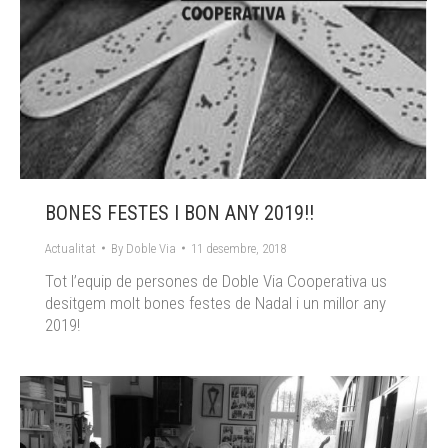
BONES FESTES I BON ANY 2019!!
Actualitat
By
Doble Via
11 desembre, 2018
Tot l’equip de persones de Doble Via Cooperativa us
desitgem molt bones festes de Nadal i un millor any
2019!