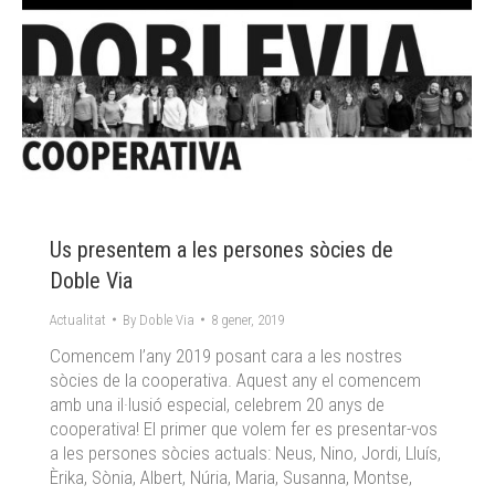
Us presentem a les persones sòcies de
Doble Via
Actualitat
By
Doble Via
8 gener, 2019
Comencem l’any 2019 posant cara a les nostres
sòcies de la cooperativa. Aquest any el comencem
amb una il·lusió especial, celebrem 20 anys de
cooperativa! El primer que volem fer es presentar-vos
a les persones sòcies actuals: Neus, Nino, Jordi, Lluís,
Èrika, Sònia, Albert, Núria, Maria, Susanna, Montse,